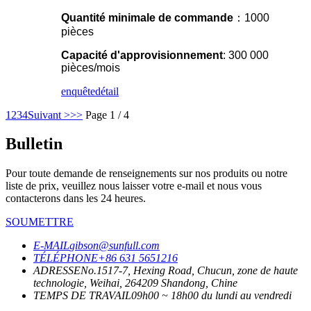
Quantité minimale de commande
：1000
pièces
Capacité d'approvisionnement
: 300 000
pièces/mois
enquête
détail
1
2
3
4
Suivant >
>>
Page 1 / 4
Bulletin
Pour toute demande de renseignements sur nos produits ou notre
liste de prix, veuillez nous laisser votre e-mail et nous vous
contacterons dans les 24 heures.
SOUMETTRE
E-MAIL
gibson@sunfull.com
TÉLÉPHONE
+86 631 5651216
ADRESSE
No.1517-7, Hexing Road, Chucun, zone de haute
technologie, Weihai, 264209 Shandong, Chine
TEMPS DE TRAVAIL
09h00 ~ 18h00 du lundi au vendredi