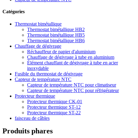
Catégories
Thermostat bimétallique
Thermostat bimétallique HB2
Thermostat bimétallique HB5
Thermostat bimétallique HB6
Chauffage de dégivrage
Réchauffeur de papier d'aluminium
Chauffage de dégivrage à tube en aluminium
Élément chauffant de dégivrage à tube en acier
inoxydable
Fusible du thermostat de dégivrage
Capteur de température NTC
Capteur de température NTC pour climatiseur
Capteur de température NTC pour réfrigérateur
Protecteur thermique
Protecteur thermique CK-01
Protecteur thermique ST-12
Protecteur thermique ST-22
faisceau de câbles
Produits phares