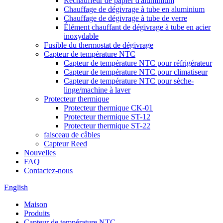
Réchauffeur de papier d'aluminium
Chauffage de dégivrage à tube en aluminium
Chauffage de dégivrage à tube de verre
Élément chauffant de dégivrage à tube en acier
inoxydable
Fusible du thermostat de dégivrage
Capteur de température NTC
Capteur de température NTC pour réfrigérateur
Capteur de température NTC pour climatiseur
Capteur de température NTC pour sèche-
linge/machine à laver
Protecteur thermique
Protecteur thermique CK-01
Protecteur thermique ST-12
Protecteur thermique ST-22
faisceau de câbles
Capteur Reed
Nouvelles
FAQ
Contactez-nous
English
Maison
Produits
Capteur de température NTC