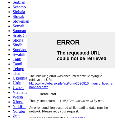
Serbian
Sesotho
Sinhala
Slovak
Slovenian
Somali
Samoan
Scots Gaelic
Shona
Sindhi
Sundanese
Swahili
Tajik
Tamil
Telugu
Thai
Ukrainian
Urdu
Uzbek
Vietnamese
Welsh
Xhosa
Yiddish
Yoruba
Zulu